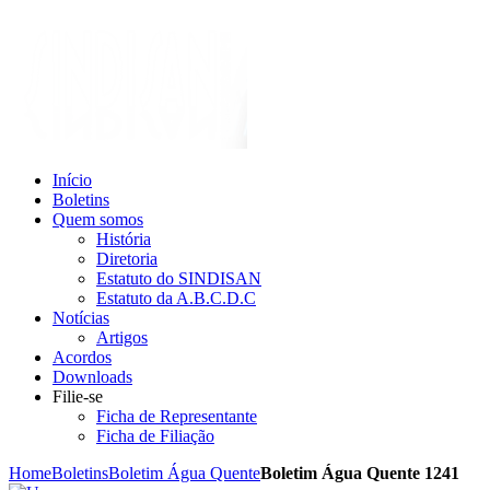
Início
Boletins
Quem somos
História
Diretoria
Estatuto do SINDISAN
Estatuto da A.B.C.D.C
Notícias
Artigos
Acordos
Downloads
Filie-se
Ficha de Representante
Ficha de Filiação
Home
Boletins
Boletim Água Quente
Boletim Água Quente 1241