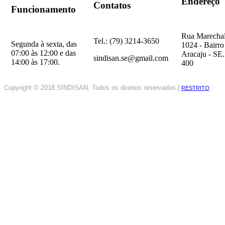
Endereço
Contatos
Funcionamento
Rua Marechal
Tel.: (79) 3214-3650
Segunda à sexta, das
1024 - Bairro
07:00 às 12:00 e das
Aracaju - SE
sindisan.se@gmail.com
14:00 às 17:00.
400
Copyright © 2018 SINDISAN. Todos os direitos reservados.|
RESTRITO