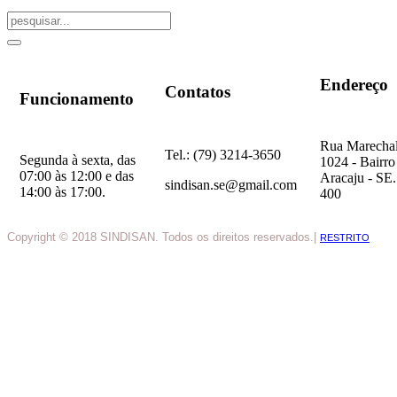
Endereço
Contatos
Funcionamento
Rua Marechal
Tel.: (79) 3214-3650
Segunda à sexta, das
1024 - Bairro
07:00 às 12:00 e das
Aracaju - SE
sindisan.se@gmail.com
14:00 às 17:00.
400
Copyright © 2018 SINDISAN. Todos os direitos reservados.|
RESTRITO