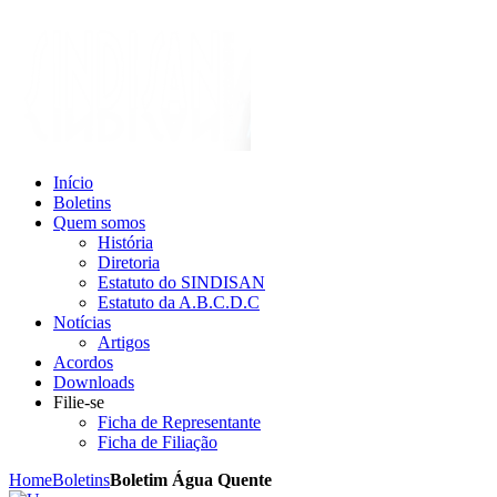
Início
Boletins
Quem somos
História
Diretoria
Estatuto do SINDISAN
Estatuto da A.B.C.D.C
Notícias
Artigos
Acordos
Downloads
Filie-se
Ficha de Representante
Ficha de Filiação
Home
Boletins
Boletim Água Quente