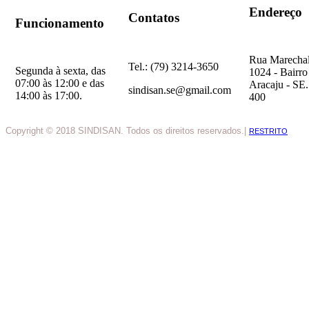
Endereço
Contatos
Funcionamento
Rua Marechal
Tel.: (79) 3214-3650
Segunda à sexta, das
1024 - Bairro
07:00 às 12:00 e das
Aracaju - SE
sindisan.se@gmail.com
14:00 às 17:00.
400
Copyright © 2018 SINDISAN. Todos os direitos reservados.|
RESTRITO