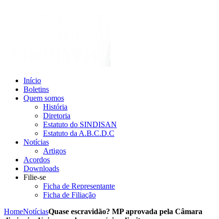
Início
Boletins
Quem somos
História
Diretoria
Estatuto do SINDISAN
Estatuto da A.B.C.D.C
Notícias
Artigos
Acordos
Downloads
Filie-se
Ficha de Representante
Ficha de Filiação
Home
Notícias
Quase escravidão? MP aprovada pela Câmara