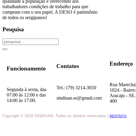
qualidade à população e oferecendo aos
trabalhadores condições de trabalho para que
cumpram com o seu papel. A DESO é patrimônio
de todos os sergipanos!
Pesquisa
Endereço
Contatos
Funcionamento
Rua Marechal
Tel.: (79) 3214-3650
Segunda à sexta, das
1024 - Bairro
07:00 às 12:00 e das
Aracaju - SE
sindisan.se@gmail.com
14:00 às 17:00.
400
Copyright © 2018 SINDISAN. Todos os direitos reservados.|
RESTRITO