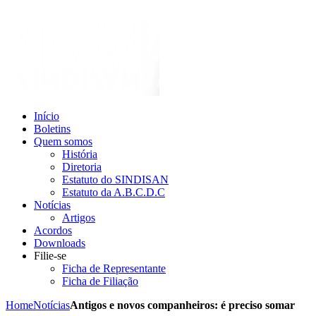
Início
Boletins
Quem somos
História
Diretoria
Estatuto do SINDISAN
Estatuto da A.B.C.D.C
Notícias
Artigos
Acordos
Downloads
Filie-se
Ficha de Representante
Ficha de Filiação
Home
Notícias
Antigos e novos companheiros: é preciso somar