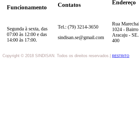
Endereço
Contatos
Funcionamento
Rua Marechal
Tel.: (79) 3214-3650
Segunda à sexta, das
1024 - Bairro
07:00 às 12:00 e das
Aracaju - SE
sindisan.se@gmail.com
14:00 às 17:00.
400
Copyright © 2018 SINDISAN. Todos os direitos reservados.|
RESTRITO