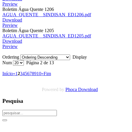
Preview
Boletim Água Quente 1206
AGUA_QUENTE__SINDISAN_ED1206.pdf
Download
Preview
Boletim Água Quente 1205
AGUA_QUENTE__SINDISAN_ED1205.pdf
Download
Preview
Ordering
Display
Num
Página 2 de 13
Início
«
1
2
3
4
5
6
7
8
9
10
»
Fim
Powered by
Phoca Download
Pesquisa