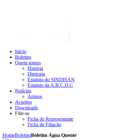
Início
Boletins
Quem somos
História
Diretoria
Estatuto do SINDISAN
Estatuto da A.B.C.D.C
Notícias
Artigos
Acordos
Downloads
Filie-se
Ficha de Representante
Ficha de Filiação
Home
Boletins
Boletim Água Quente